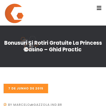
Bonusuri Și Rotiri Gratuite La Princess
Casino – Ghid Practic
7 DE JUNHO DE 2015
BY MARCELO@GAZZOLA.IND.BR