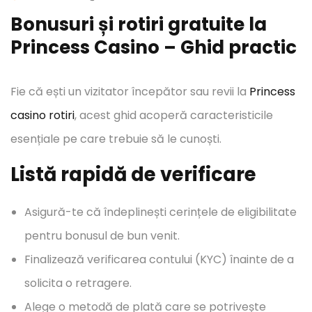
Bonusuri și rotiri gratuite la
Princess Casino – Ghid practic
Fie că ești un vizitator începător sau revii la
Princess
casino rotiri
, acest ghid acoperă caracteristicile
esențiale pe care trebuie să le cunoști.
Listă rapidă de verificare
Asigură-te că îndeplinești cerințele de eligibilitate
pentru bonusul de bun venit.
Finalizează verificarea contului (KYC) înainte de a
solicita o retragere.
Alege o metodă de plată care se potrivește