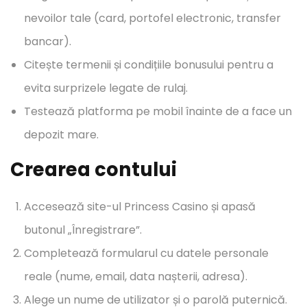
nevoilor tale (card, portofel electronic, transfer
bancar).
Citește termenii și condițiile bonusului pentru a
evita surprizele legate de rulaj.
Testează platforma pe mobil înainte de a face un
depozit mare.
Crearea contului
Accesează site-ul Princess Casino și apasă
butonul „Înregistrare”.
Completează formularul cu datele personale
reale (nume, email, data nașterii, adresa).
Alege un nume de utilizator și o parolă puternică.