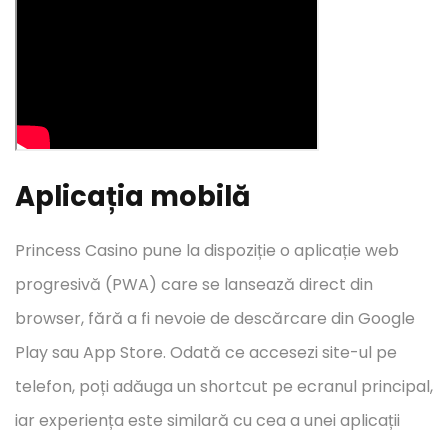
Aplicația mobilă
Princess Casino pune la dispoziție o aplicație web
progresivă (PWA) care se lansează direct din
browser, fără a fi nevoie de descărcare din Google
Play sau App Store. Odată ce accesezi site-ul pe
telefon, poți adăuga un shortcut pe ecranul principal,
iar experiența este similară cu cea a unei aplicații