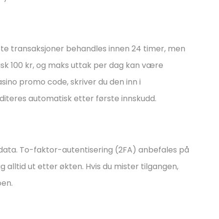
este transaksjoner behandles innen 24 timer, men
pisk 100 kr, og maks uttak per dag kan være
asino promo code, skriver du den inn i
diteres automatisk etter første innskudd.
 data. To-faktor-autentisering (2FA) anbefales på
g alltid ut etter økten. Hvis du mister tilgangen,
oen.