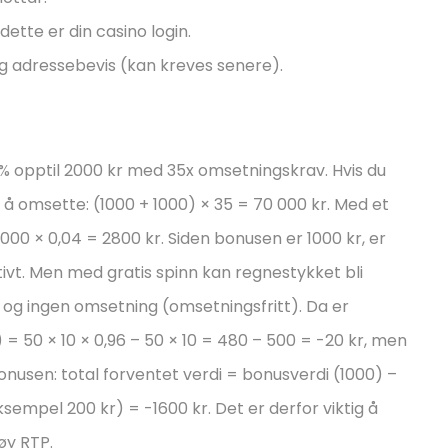
ette er din casino login.
 og adressebevis (kan kreves senere).
 % opptil 2000 kr med 35x omsetningskrav. Hvis du
lt å omsette: (1000 + 1000) × 35 = 70 000 kr. Med et
 000 × 0,04 = 2800 kr. Siden bonusen er 1000 kr, er
tivt. Men med gratis spinn kan regnestykket bli
r og ingen omsetning (omsetningsfritt). Da er
1) = 50 × 10 × 0,96 – 50 × 10 = 480 – 500 = -20 kr, men
nusen: total forventet verdi = bonusverdi (1000) –
sempel 200 kr) = -1600 kr. Det er derfor viktig å
øy RTP.