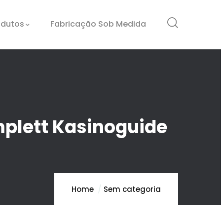
odutos
Fabricação Sob Medida
mplett Kasinoguide
Home
Sem categoria