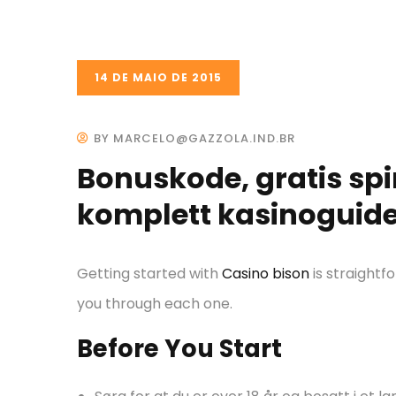
14 DE MAIO DE 2015
BY MARCELO@GAZZOLA.IND.BR
Bonuskode, gratis sp
komplett kasinoguid
Getting started with
Casino bison
is straightf
you through each one.
Before You Start