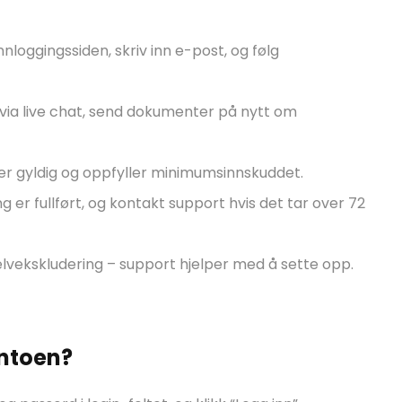
nloggingssiden, skriv inn e-post, og følg
via live chat, send dokumenter på nytt om
er gyldig og oppfyller minimumsinnskuddet.
ing er fullført, og kontakt support hvis det tar over 72
elvekskludering – support hjelper med å sette opp.
ontoen?