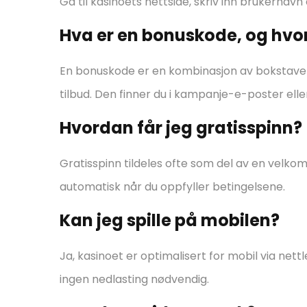
Gå til kasinoets nettside, skriv inn brukernavn o
Hva er en bonuskode, og hvor
En bonuskode er en kombinasjon av bokstaver o
tilbud. Den finner du i kampanje-e-poster elle
Hvordan får jeg gratisspinn?
Gratisspinn tildeles ofte som del av en velko
automatisk når du oppfyller betingelsene.
Kan jeg spille på mobilen?
Ja, kasinoet er optimalisert for mobil via net
ingen nedlasting nødvendig.