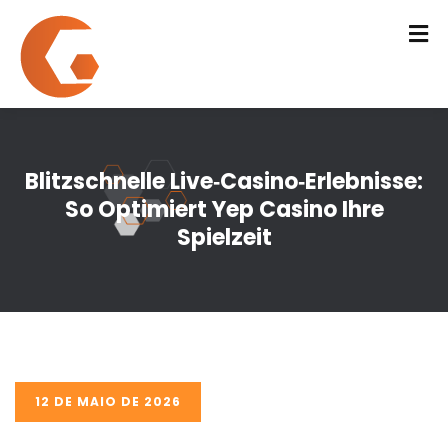
Blitzschnelle Live‑Casino‑Erlebnisse:
So Optimiert Yep Casino Ihre
Spielzeit
12 DE MAIO DE 2026