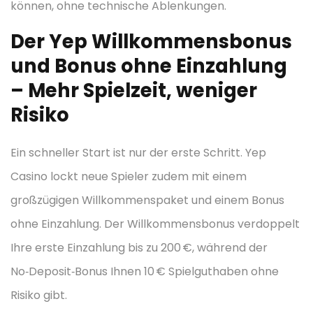
können, ohne technische Ablenkungen.
Der Yep Willkommensbonus
und Bonus ohne Einzahlung
– Mehr Spielzeit, weniger
Risiko
Ein schneller Start ist nur der erste Schritt. Yep
Casino lockt neue Spieler zudem mit einem
großzügigen Willkommenspaket und einem Bonus
ohne Einzahlung. Der Willkommensbonus verdoppelt
Ihre erste Einzahlung bis zu 200 €, während der
No‑Deposit‑Bonus Ihnen 10 € Spielguthaben ohne
Risiko gibt.