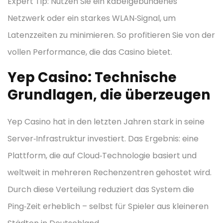
Expert Tip: Nutzen Sie ein kabelgebundenes
Netzwerk oder ein starkes WLAN‑Signal, um
Latenzzeiten zu minimieren. So profitieren Sie von der
vollen Performance, die das Casino bietet.
Yep Casino: Technische
Grundlagen, die überzeugen
Yep Casino hat in den letzten Jahren stark in seine
Server‑Infrastruktur investiert. Das Ergebnis: eine
Plattform, die auf Cloud‑Technologie basiert und
weltweit in mehreren Rechenzentren gehostet wird.
Durch diese Verteilung reduziert das System die
Ping‑Zeit erheblich – selbst für Spieler aus kleineren