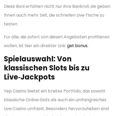
Diese Boni erhöhen nicht nur Ihre Bankroll, sie geben
Ihnen auch mehr Zeit, die schnellen Live‑Tische zu
testen.
Für alle, die sofort von diesen Angeboten profitieren
wollen, ist hier ein direkter Link:
get bonus
.
Spielauswahl: Von
klassischen Slots bis zu
Live‑Jackpots
Yep Casino bietet ein breites Portfolio, das sowohl
klassische Online‑Slots als auch ein umfangreiches
Live‑Casino umfasst. Besonders hervorzuheben sind