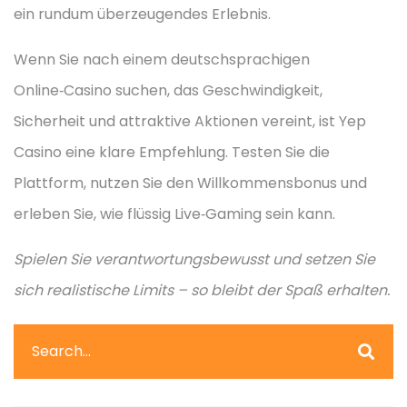
ein rundum überzeugendes Erlebnis.
Wenn Sie nach einem deutschsprachigen
Online‑Casino suchen, das Geschwindigkeit,
Sicherheit und attraktive Aktionen vereint, ist Yep
Casino eine klare Empfehlung. Testen Sie die
Plattform, nutzen Sie den Willkommensbonus und
erleben Sie, wie flüssig Live‑Gaming sein kann.
Spielen Sie verantwortungsbewusst und setzen Sie
sich realistische Limits – so bleibt der Spaß erhalten.