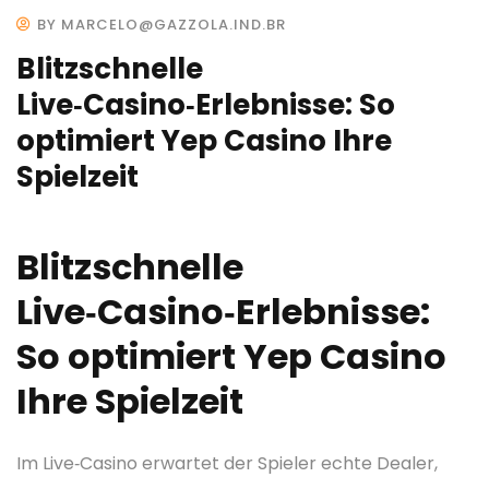
BY MARCELO@GAZZOLA.IND.BR
Blitzschnelle
Live‑Casino‑Erlebnisse: So
optimiert Yep Casino Ihre
Spielzeit
Blitzschnelle
Live‑Casino‑Erlebnisse:
So optimiert Yep Casino
Ihre Spielzeit
Im Live‑Casino erwartet der Spieler echte Dealer,