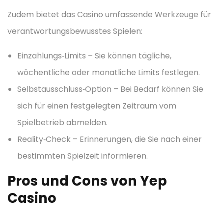
Zudem bietet das Casino umfassende Werkzeuge für
verantwortungsbewusstes Spielen:
Einzahlungs‑Limits – Sie können tägliche,
wöchentliche oder monatliche Limits festlegen.
Selbstausschluss‑Option – Bei Bedarf können Sie
sich für einen festgelegten Zeitraum vom
Spielbetrieb abmelden.
Reality‑Check – Erinnerungen, die Sie nach einer
bestimmten Spielzeit informieren.
Pros und Cons von Yep
Casino