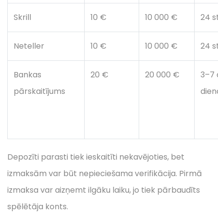
Skrill
10 €
10 000 €
24 s
Neteller
10 €
10 000 €
24 s
Bankas
20 €
20 000 €
3–7 
pārskaitījums
dien
Depozīti parasti tiek ieskaitīti nekavējoties, bet
izmaksām var būt nepieciešama verifikācija. Pirmā
izmaksa var aizņemt ilgāku laiku, jo tiek pārbaudīts
spēlētāja konts.