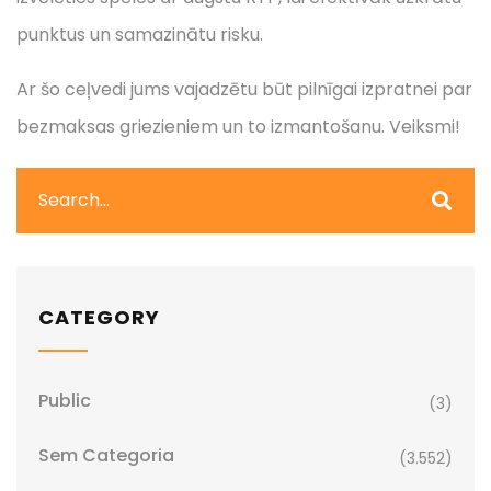
punktus un samazinātu risku.
Ar šo ceļvedi jums vajadzētu būt pilnīgai izpratnei par
bezmaksas griezieniem un to izmantošanu. Veiksmi!
CATEGORY
Public
(3)
Sem Categoria
(3.552)