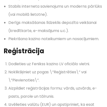
Stabils interneta savienojums un moderns pārlūks
(vai mobilā lietotne).
Derīgs maksāšanas līdzeklis depozīta veikšanai
(kredītkarte, e-maksājums u.c.).
Piekrišana kazino noteikumiem un nosacījumiem.
Reģistrācija
Dodieties uz Fenikss kazino LV oficiālo vietni.
Noklikšķiniet uz pogas \”Reģistrēties\” vai
\”Pievienoties\”.
Aizpildiet reģistrācijas formu: vārds, uzvārds, e-
pasts, parole un tālrunis.
Izvēlieties valūtu (EUR) un apstipriniet, ka esat