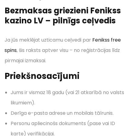
Bezmaksas griezieni Fenikss
kazino LV – pilnīgs ceļvedis
Ja jūs meklējat uzticamu ceļvedi par
Fenikss free
spins
, šis raksts aptver visu – no reģistrācijas līdz
pirmajai izmaksai.
Priekšnosacījumi
Jums ir vismaz 18 gadu (vai 21 atkarībā no valsts
likumiem).
Derīga e-pasta adrese un mobilais tālrunis.
Personu apliecinošs dokuments (pase vai ID
karte) verifikācijai.