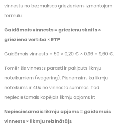
vinnestu no bezmaksas griezieniem, izmantojam
formulu:
Gaidāmais vinnests = griezienu skaits ×
grieziena vērtība × RTP
Gaidāmais vinnests = 50 × 0,20 € × 0,96 = 9,60 €.
Tomēr šis vinnests parasti ir pakļauts likmju
noteikumiem (wagering). Pieņemsim, ka likmju
noteikums ir 40x no vinnesta summas. Tad
nepieciešamais kopējais likmju apjoms ir:
Nepieciešamais likmju apjoms = gaidāmais
vinnests × likmju reizinātājs