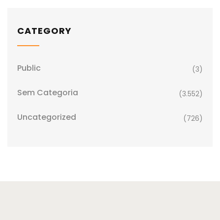
CATEGORY
Public
(3)
Sem Categoria
(3.552)
Uncategorized
(726)