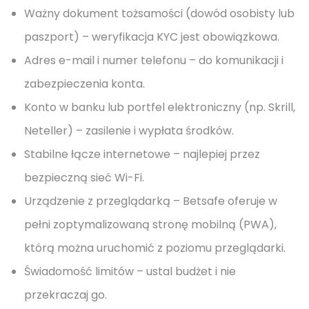
Ważny dokument tożsamości (dowód osobisty lub
paszport) – weryfikacja KYC jest obowiązkowa.
Adres e-mail i numer telefonu – do komunikacji i
zabezpieczenia konta.
Konto w banku lub portfel elektroniczny (np. Skrill,
Neteller) – zasilenie i wypłata środków.
Stabilne łącze internetowe – najlepiej przez
bezpieczną sieć Wi-Fi.
Urządzenie z przeglądarką – Betsafe oferuje w
pełni zoptymalizowaną stronę mobilną (PWA),
którą można uruchomić z poziomu przeglądarki.
Świadomość limitów – ustal budżet i nie
przekraczaj go.