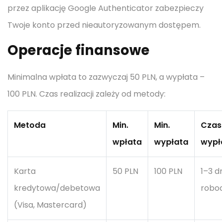
przez aplikację Google Authenticator zabezpieczy
Twoje konto przed nieautoryzowanym dostępem.
Operacje finansowe
Minimalna wpłata to zazwyczaj 50 PLN, a wypłata –
100 PLN. Czas realizacji zależy od metody:
Metoda
Min.
Min.
Czas
wpłata
wypłata
wypł
Karta
50 PLN
100 PLN
1–3 d
kredytowa/debetowa
robo
(Visa, Mastercard)