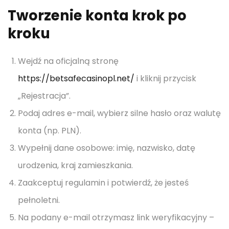
Tworzenie konta krok po
kroku
Wejdź na oficjalną stronę
https://betsafecasinopl.net/
i kliknij przycisk
„Rejestracja”.
Podaj adres e-mail, wybierz silne hasło oraz walutę
konta (np. PLN).
Wypełnij dane osobowe: imię, nazwisko, datę
urodzenia, kraj zamieszkania.
Zaakceptuj regulamin i potwierdź, że jesteś
pełnoletni.
Na podany e-mail otrzymasz link weryfikacyjny –