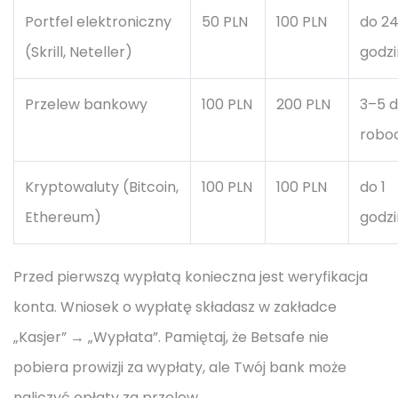
Portfel elektroniczny
50 PLN
100 PLN
do 2
(Skrill, Neteller)
godzi
Przelew bankowy
100 PLN
200 PLN
3–5 d
robo
Kryptowaluty (Bitcoin,
100 PLN
100 PLN
do 1
Ethereum)
godzi
Przed pierwszą wypłatą konieczna jest weryfikacja
konta. Wniosek o wypłatę składasz w zakładce
„Kasjer” → „Wypłata”. Pamiętaj, że Betsafe nie
pobiera prowizji za wypłaty, ale Twój bank może
naliczyć opłaty za przelew.