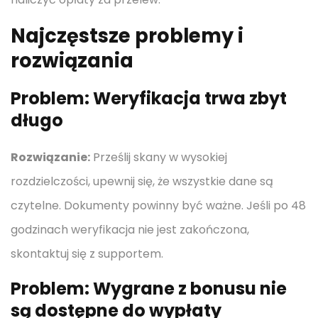
Najczęstsze problemy i
rozwiązania
Problem: Weryfikacja trwa zbyt
długo
Rozwiązanie:
Prześlij skany w wysokiej
rozdzielczości, upewnij się, że wszystkie dane są
czytelne. Dokumenty powinny być ważne. Jeśli po 48
godzinach weryfikacja nie jest zakończona,
skontaktuj się z supportem.
Problem: Wygrane z bonusu nie
są dostępne do wypłaty