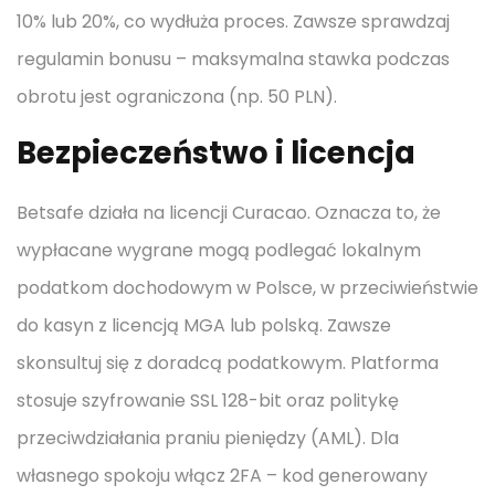
10% lub 20%, co wydłuża proces. Zawsze sprawdzaj
regulamin bonusu – maksymalna stawka podczas
obrotu jest ograniczona (np. 50 PLN).
Bezpieczeństwo i licencja
Betsafe działa na licencji Curacao. Oznacza to, że
wypłacane wygrane mogą podlegać lokalnym
podatkom dochodowym w Polsce, w przeciwieństwie
do kasyn z licencją MGA lub polską. Zawsze
skonsultuj się z doradcą podatkowym. Platforma
stosuje szyfrowanie SSL 128-bit oraz politykę
przeciwdziałania praniu pieniędzy (AML). Dla
własnego spokoju włącz 2FA – kod generowany