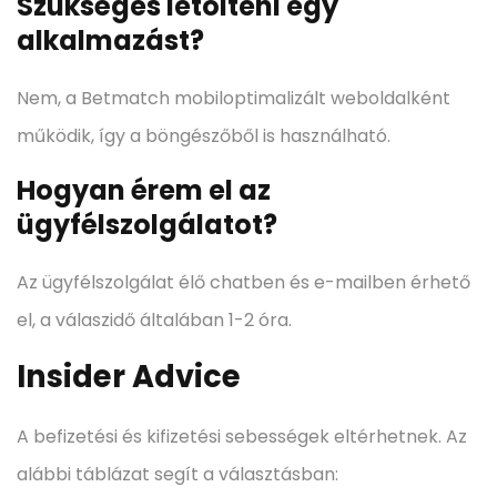
Szükséges letölteni egy
alkalmazást?
Nem, a Betmatch mobiloptimalizált weboldalként
működik, így a böngészőből is használható.
Hogyan érem el az
ügyfélszolgálatot?
Az ügyfélszolgálat élő chatben és e-mailben érhető
el, a válaszidő általában 1-2 óra.
Insider Advice
A befizetési és kifizetési sebességek eltérhetnek. Az
alábbi táblázat segít a választásban: