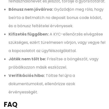
felhasználónevet és jelszót, törölje a gyorsítótárat.
Bónusz nem jóváírva:
Győződjön meg róla, hogy
beírta a Betmatch no deposit bonus code kódot,
és a bónusz feltételei érvényesek.
Kifizetés függőben:
A KYC-ellenőrzés elvégzése
szükséges, ezért türelmesen várjon, vagy vegye fel
a kapcsolatot az ügyfélszolgálattal.
Játék nem tölt be:
Frissítse a böngészőt, vagy
próbálkozzon másik eszközzel.
Verifikációs hiba:
Töltse fel újra a
dokumentumokat, ellenőrizze azok
érvényességét.
FAQ