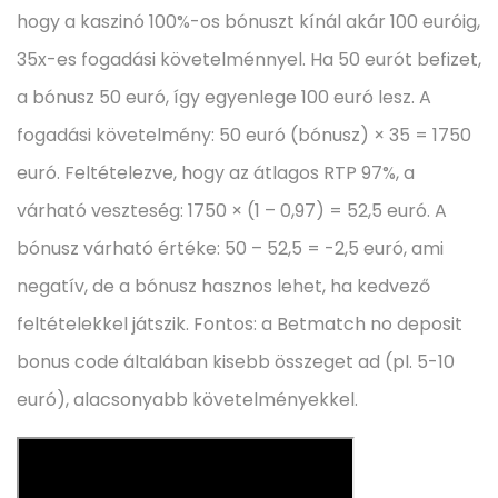
hogy a kaszinó 100%-os bónuszt kínál akár 100 euróig,
35x-es fogadási követelménnyel. Ha 50 eurót befizet,
a bónusz 50 euró, így egyenlege 100 euró lesz. A
fogadási követelmény: 50 euró (bónusz) × 35 = 1750
euró. Feltételezve, hogy az átlagos RTP 97%, a
várható veszteség: 1750 × (1 – 0,97) = 52,5 euró. A
bónusz várható értéke: 50 – 52,5 = -2,5 euró, ami
negatív, de a bónusz hasznos lehet, ha kedvező
feltételekkel játszik. Fontos: a Betmatch no deposit
bonus code általában kisebb összeget ad (pl. 5-10
euró), alacsonyabb követelményekkel.