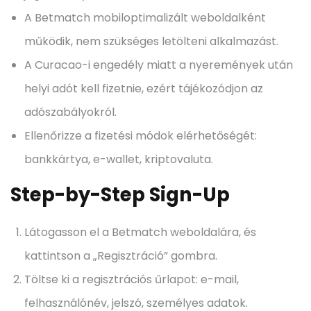
A Betmatch mobiloptimalizált weboldalként
működik, nem szükséges letölteni alkalmazást.
A Curacao-i engedély miatt a nyeremények után
helyi adót kell fizetnie, ezért tájékozódjon az
adószabályokról.
Ellenőrizze a fizetési módok elérhetőségét:
bankkártya, e-wallet, kriptovaluta.
Step-by-Step Sign-Up
Látogasson el a Betmatch weboldalára, és
kattintson a „Regisztráció” gombra.
Töltse ki a regisztrációs űrlapot: e-mail,
felhasználónév, jelszó, személyes adatok.