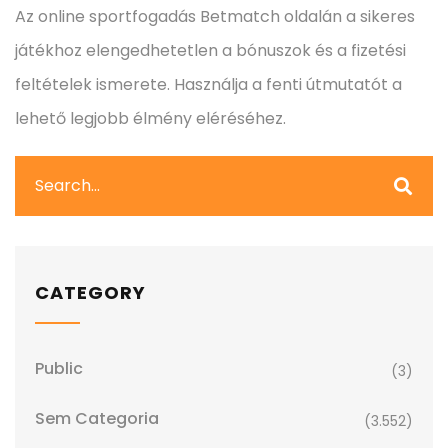
Az online sportfogadás Betmatch oldalán a sikeres
játékhoz elengedhetetlen a bónuszok és a fizetési
feltételek ismerete. Használja a fenti útmutatót a
lehető legjobb élmény eléréséhez.
CATEGORY
Public
(3)
Sem Categoria
(3.552)