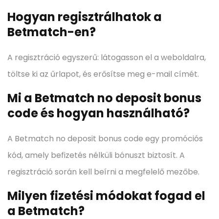
Hogyan regisztrálhatok a
Betmatch-en?
A regisztráció egyszerű: látogasson el a weboldalra,
töltse ki az űrlapot, és erősítse meg e-mail címét.
Mi a Betmatch no deposit bonus
code és hogyan használható?
A Betmatch no deposit bonus code egy promóciós
kód, amely befizetés nélküli bónuszt biztosít. A
regisztráció során kell beírni a megfelelő mezőbe.
Milyen fizetési módokat fogad el
a Betmatch?