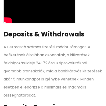
Deposits & Withdrawals
A Betmatch számos fizetési módot támogat. A
befizetések általában azonnaliak, a kifizetések
feldolgozási ideje 24-72 óra. Kriptovalutáknál
gyorsabb tranzakciók, míg a bankkártyás kifizetések
akár 5 munkanapot is igénybe vehetnek. Minden
esetben ellenőrizze a minimális és maximális
összeghatárokat.