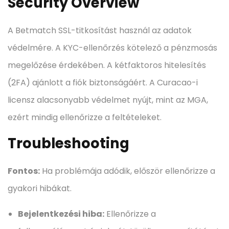
Security Overview
A Betmatch SSL-titkosítást használ az adatok
védelmére. A KYC-ellenőrzés kötelező a pénzmosás
megelőzése érdekében. A kétfaktoros hitelesítés
(2FA) ajánlott a fiók biztonságáért. A Curacao-i
licensz alacsonyabb védelmet nyújt, mint az MGA,
ezért mindig ellenőrizze a feltételeket.
Troubleshooting
Fontos:
Ha problémája adódik, először ellenőrizze a
gyakori hibákat.
Bejelentkezési hiba:
Ellenőrizze a