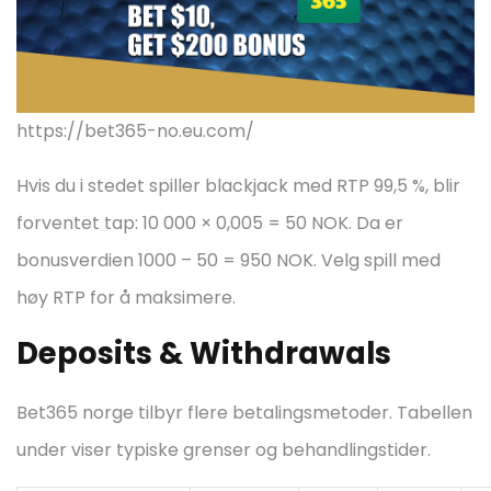
https://bet365-no.eu.com/
Hvis du i stedet spiller blackjack med RTP 99,5 %, blir
forventet tap: 10 000 × 0,005 = 50 NOK. Da er
bonusverdien 1000 – 50 = 950 NOK. Velg spill med
høy RTP for å maksimere.
Deposits & Withdrawals
Bet365 norge tilbyr flere betalingsmetoder. Tabellen
under viser typiske grenser og behandlingstider.