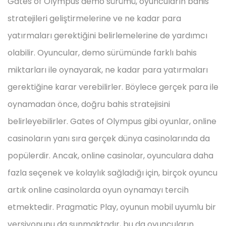
Gates of Olympus demo sürümü, oyuncuların bahis
stratejileri geliştirmelerine ve ne kadar para
yatırmaları gerektiğini belirlemelerine de yardımcı
olabilir. Oyuncular, demo sürümünde farklı bahis
miktarları ile oynayarak, ne kadar para yatırmaları
gerektiğine karar verebilirler. Böylece gerçek para ile
oynamadan önce, doğru bahis stratejisini
belirleyebilirler. Gates of Olympus gibi oyunlar, online
casinoların yanı sıra gerçek dünya casinolarında da
popülerdir. Ancak, online casinolar, oyunculara daha
fazla seçenek ve kolaylık sağladığı için, birçok oyuncu
artık online casinolarda oyun oynamayı tercih
etmektedir. Pragmatic Play, oyunun mobil uyumlu bir
versiyonunu da sunmaktadır, bu da oyuncuların