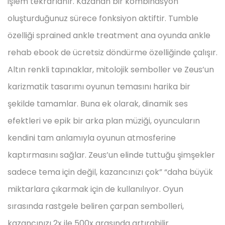
işlem tekrarlanır. Kazanan bir kombinasyon
oluşturduğunuz sürece fonksiyon aktiftir. Tumble
özelliği sprained ankle treatment ana oyunda ankle
rehab ebook de ücretsiz döndürme özelliğinde çalışır.
Altın renkli tapınaklar, mitolojik semboller ve Zeus’un
karizmatik tasarımı oyunun temasını harika bir
şekilde tamamlar. Buna ek olarak, dinamik ses
efektleri ve epik bir arka plan müziği, oyuncuların
kendini tam anlamıyla oyunun atmosferine
kaptırmasını sağlar. Zeus’un elinde tuttuğu şimşekler
sadece tema için değil, kazancınızı çok” “daha büyük
miktarlara çıkarmak için de kullanılıyor. Oyun
sırasında rastgele beliren çarpan sembolleri,
kazancınızı 2x ile 500x arasında artırabilir.