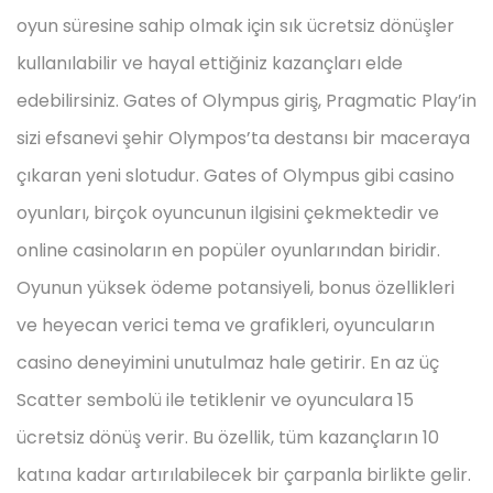
oyun süresine sahip olmak için sık ücretsiz dönüşler
kullanılabilir ve hayal ettiğiniz kazançları elde
edebilirsiniz. Gates of Olympus giriş, Pragmatic Play’in
sizi efsanevi şehir Olympos’ta destansı bir maceraya
çıkaran yeni slotudur. Gates of Olympus gibi casino
oyunları, birçok oyuncunun ilgisini çekmektedir ve
online casinoların en popüler oyunlarından biridir.
Oyunun yüksek ödeme potansiyeli, bonus özellikleri
ve heyecan verici tema ve grafikleri, oyuncuların
casino deneyimini unutulmaz hale getirir. En az üç
Scatter sembolü ile tetiklenir ve oyunculara 15
ücretsiz dönüş verir. Bu özellik, tüm kazançların 10
katına kadar artırılabilecek bir çarpanla birlikte gelir.