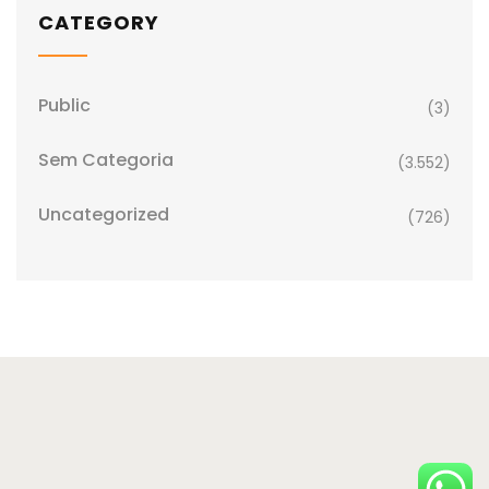
CATEGORY
Public
(3)
Sem Categoria
(3.552)
Uncategorized
(726)