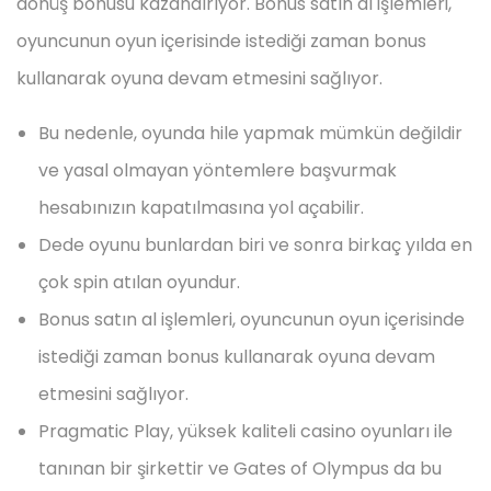
dönüş bonusu kazandırıyor. Bonus satın al işlemleri,
oyuncunun oyun içerisinde istediği zaman bonus
kullanarak oyuna devam etmesini sağlıyor.
Bu nedenle, oyunda hile yapmak mümkün değildir
ve yasal olmayan yöntemlere başvurmak
hesabınızın kapatılmasına yol açabilir.
Dede oyunu bunlardan biri ve sonra birkaç yılda en
çok spin atılan oyundur.
Bonus satın al işlemleri, oyuncunun oyun içerisinde
istediği zaman bonus kullanarak oyuna devam
etmesini sağlıyor.
Pragmatic Play, yüksek kaliteli casino oyunları ile
tanınan bir şirkettir ve Gates of Olympus da bu