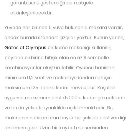
görüntüsünü gösterdiğinde rastgele
etkinleştirilecektir.
Yuvada her birinde 5 yuva bulunan 6 makara vardır,
ancak burada standart çizgiler yoktur. Bunun yerine,
Gates of Olympus
bir küme mekaniği kullanılır,
böylece birbirine bitişik olan en az 9 sembolle
kombinasyonlar oluşturulabilir. Oyuncu bahisleri
minimum 0,2 sent ve makarayı döndürmek için
maksimum 125 dolara kadar mevcuttur. Koşullar
uygunsa maksimum ödül x5.000’e kadar çıkmaktadır
ve bu da yüksek oynaklıkla açıklanmaktadır. Bu,
makinenin nadiren ama büyük bir şekilde ödül verdiği
anlamına gelir. Uzun bir kaybetme serisinden