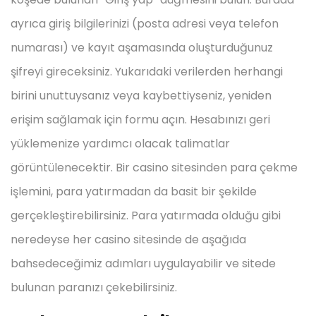
ayrıca giriş bilgilerinizi (posta adresi veya telefon
numarası) ve kayıt aşamasında oluşturduğunuz
şifreyi gireceksiniz. Yukarıdaki verilerden herhangi
birini unuttuysanız veya kaybettiyseniz, yeniden
erişim sağlamak için formu açın. Hesabınızı geri
yüklemenize yardımcı olacak talimatlar
görüntülenecektir. Bir casino sitesinden para çekme
işlemini, para yatırmadan da basit bir şekilde
gerçekleştirebilirsiniz. Para yatırmada olduğu gibi
neredeyse her casino sitesinde de aşağıda
bahsedeceğimiz adımları uygulayabilir ve sitede
bulunan paranızı çekebilirsiniz.