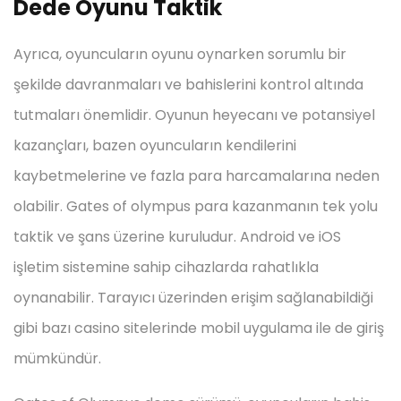
Dede Oyunu Taktik
Ayrıca, oyuncuların oyunu oynarken sorumlu bir
şekilde davranmaları ve bahislerini kontrol altında
tutmaları önemlidir. Oyunun heyecanı ve potansiyel
kazançları, bazen oyuncuların kendilerini
kaybetmelerine ve fazla para harcamalarına neden
olabilir. Gates of olympus para kazanmanın tek yolu
taktik ve şans üzerine kuruludur. Android ve iOS
işletim sistemine sahip cihazlarda rahatlıkla
oynanabilir. Tarayıcı üzerinden erişim sağlanabildiği
gibi bazı casino sitelerinde mobil uygulama ile de giriş
mümkündür.