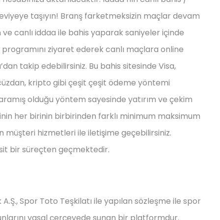
t seviyeye taşıyın! Branş farketmeksizin maçlar devam
ve canlı iddaa ile bahis yaparak saniyeler içinde
 programını ziyaret ederek canlı maçlara online
dan takip edebilirsiniz. Bu bahis sitesinde Visa,
cüzdan, kripto gibi çeşit çeşit ödeme yöntemi
e aramış olduğu yöntem sayesinde yatırım ve çekim
in her birinin birbirinden farklı minimum maksimum
n müşteri hizmetleri ile iletişime geçebilirsiniz.
it bir süreçten geçmektedir.
k A.Ş., Spor Toto Teşkilatı ile yapılan sözleşme ile spor
unlarını yasal çerçevede sunan bir platformdur.