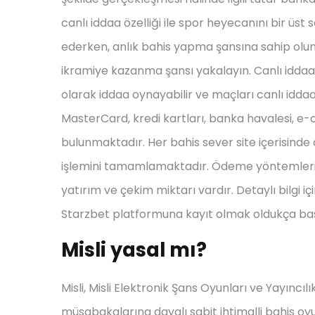
canlı iddaa özelliği ile spor heyecanını bir üs
ederken, anlık bahis yapma şansına sahip olun 
ikramiye kazanma şansı yakalayın. Canlı iddaa
olarak iddaa oynayabilir ve maçları canlı iddaa’
MasterCard, kredi kartları, banka havalesi, e-
bulunmaktadır. Her bahis sever site içerisind
işlemini tamamlamaktadır. Ödeme yöntemlerin
yatırım ve çekim miktarı vardır. Detaylı bilgi içi
Starzbet platformuna kayıt olmak oldukça bas
Misli yasal mı?
Misli, Misli Elektronik Şans Oyunları ve Yayıncılı
müsabakalarına dayalı sabit ihtimalli bahis oy