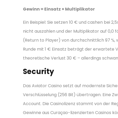
Gewinn = Einsatz × Multiplikator
Ein Beispiel: Sie setzen 10 € und cashen bei 2,5
nicht auszahlen und der Multiplikator auf 0,0 fä
(Return to Player) von durchschnittlich 97 %, w
Runde mit 1 € Einsatz beträgt der erwartete V
theoretische Verlust 30 € – allerdings schwan
Security
Das Aviator Casino setzt auf modernste Siche
Verschlüsselung (256 Bit) übertragen. Eine Zw
Account. Die Casinolizenz stammt von der Reg
Gewinne aus Curaçao-lizenzierten Casinos könn