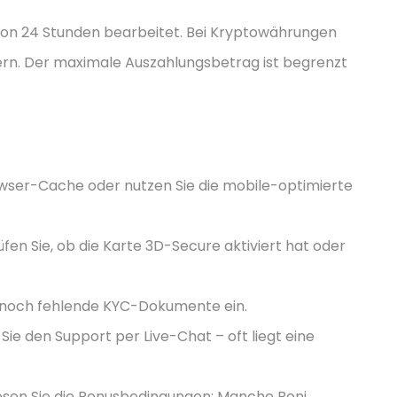
von 24 Stunden bearbeitet. Bei Kryptowährungen
ern. Der maximale Auszahlungsbetrag ist begrenzt
wser-Cache oder nutzen Sie die mobile-optimierte
fen Sie, ob die Karte 3D-Secure aktiviert hat oder
 noch fehlende KYC-Dokumente ein.
Sie den Support per Live-Chat – oft liegt eine
sen Sie die Bonusbedingungen: Manche Boni