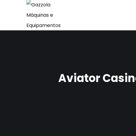
Aviator Casin