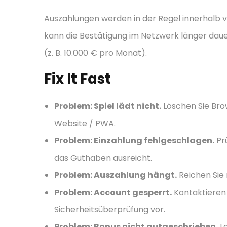
Auszahlungen werden in der Regel innerhalb 
kann die Bestätigung im Netzwerk länger dau
(z. B. 10.000 € pro Monat).
Fix It Fast
Problem: Spiel lädt nicht.
Löschen Sie Bro
Website / PWA.
Problem: Einzahlung fehlgeschlagen.
Prü
das Guthaben ausreicht.
Problem: Auszahlung hängt.
Reichen Sie
Problem: Account gesperrt.
Kontaktieren 
Sicherheitsüberprüfung vor.
Problem: Bonus nicht gutgeschrieben.
Le