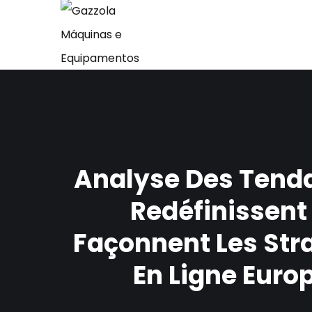
Analyse Des Tenda
Redéfinissent
Façonnent Les Str
En Ligne Euro