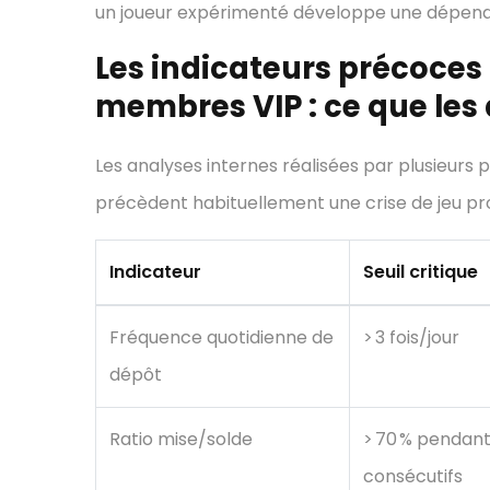
un joueur expérimenté développe une dépend
Les indicateurs précoces 
membres VIP : ce que les
Les analyses internes réalisées par plusieurs
précèdent habituellement une crise de jeu 
Indicateur
Seuil critique
Fréquence quotidienne de
> 3 fois/jour
dépôt
Ratio mise/solde
> 70 % pendant 
consécutifs