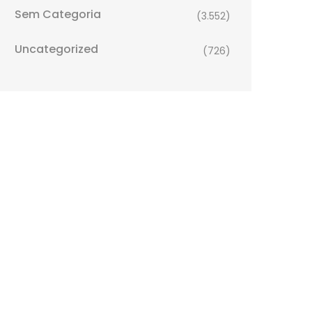
Sem Categoria
(3.552)
Uncategorized
(726)