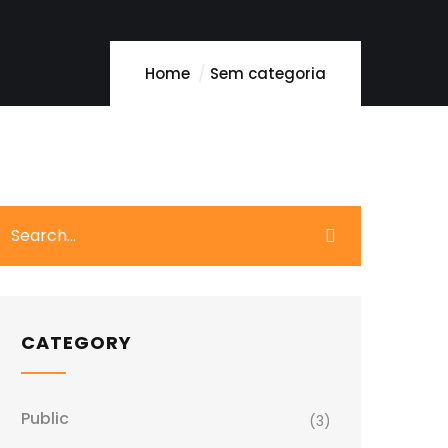
Home
Sem categoria
CATEGORY
Public
(3)