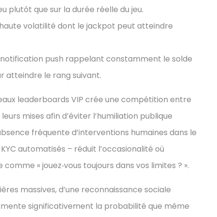
 plutôt que sur la durée réelle du jeu.
haute volatilité dont le jackpot peut atteindre
notification push rappelant constamment le solde
r atteindre le rang suivant.
tableaux leaderboards VIP crée une compétition entre
eurs mises afin d’éviter l’humiliation publique
 l’absence fréquente d’interventions humaines dans le
KYC automatisés – réduit l’occasionalité où
 comme « jouez‑vous toujours dans vos limites ? ».
cières massives, d’une reconnaissance sociale
ugmente significativement la probabilité que même