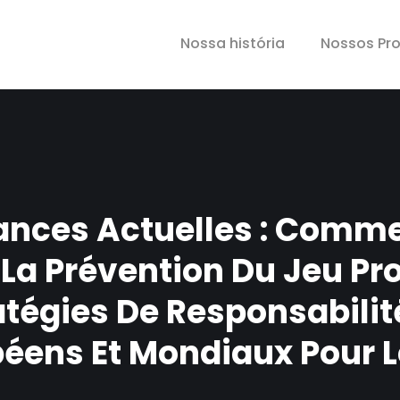
Nossa história
Nossos Pr
nces Actuelles : Comme
 La Prévention Du Jeu Pr
atégies De Responsabilit
péens Et Mondiaux Pour 