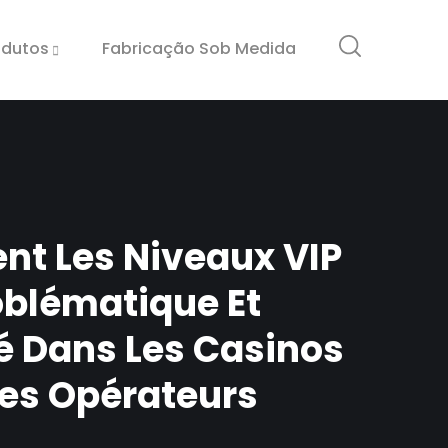
odutos
Fabricação Sob Medida
nt Les Niveaux VIP
oblématique Et
é Dans Les Casinos
Les Opérateurs