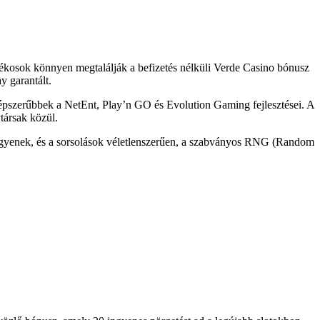
átékosok könnyen megtalálják a befizetés nélküli Verde Casino bónusz
y garantált.
gnépszerűbbek a NetEnt, Play’n GO és Evolution Gaming fejlesztései. A
társak közül.
 legyenek, és a sorsolások véletlenszerűen, a szabványos RNG (Random