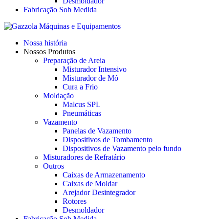
Desmoldador
Fabricação Sob Medida
Nossa história
Nossos Produtos
Preparação de Areia
Misturador Intensivo
Misturador de Mó
Cura a Frio
Moldação
Malcus SPL
Pneumáticas
Vazamento
Panelas de Vazamento
Dispositivos de Tombamento
Dispositivos de Vazamento pelo fundo
Misturadores de Refratário
Outros
Caixas de Armazenamento
Caixas de Moldar
Arejador Desintegrador
Rotores
Desmoldador
Fabricação Sob Medida