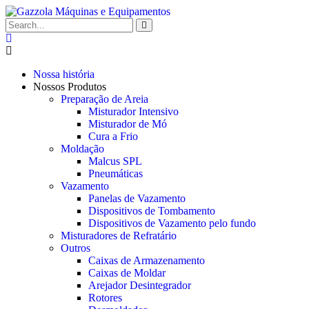
Nossa história
Nossos Produtos
Preparação de Areia
Misturador Intensivo
Misturador de Mó
Cura a Frio
Moldação
Malcus SPL
Pneumáticas
Vazamento
Panelas de Vazamento
Dispositivos de Tombamento
Dispositivos de Vazamento pelo fundo
Misturadores de Refratário
Outros
Caixas de Armazenamento
Caixas de Moldar
Arejador Desintegrador
Rotores