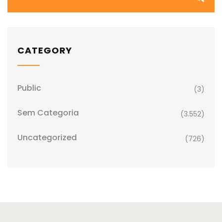
CATEGORY
Public
(3)
Sem Categoria
(3.552)
Uncategorized
(726)