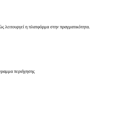
πώς λειτουργεί η πλατφόρμα στην πραγματικότητα.
όγραμμα περιήγησης