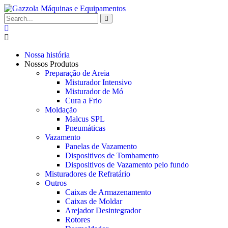
Nossa história
Nossos Produtos
Preparação de Areia
Misturador Intensivo
Misturador de Mó
Cura a Frio
Moldação
Malcus SPL
Pneumáticas
Vazamento
Panelas de Vazamento
Dispositivos de Tombamento
Dispositivos de Vazamento pelo fundo
Misturadores de Refratário
Outros
Caixas de Armazenamento
Caixas de Moldar
Arejador Desintegrador
Rotores