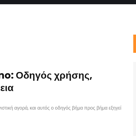
no: Οδηγός χρήσης,
εια
ιστική αγορά, και αυτός ο οδηγός βήμα προς βήμα εξηγεί