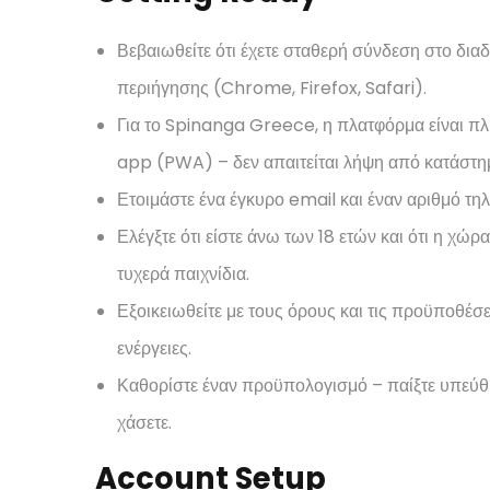
Βεβαιωθείτε ότι έχετε σταθερή σύνδεση στο δια
περιήγησης (Chrome, Firefox, Safari).
Για το Spinanga Greece, η πλατφόρμα είναι π
app (PWA) – δεν απαιτείται λήψη από κατάστ
Ετοιμάστε ένα έγκυρο email και έναν αριθμό τ
Ελέγξτε ότι είστε άνω των 18 ετών και ότι η χώ
τυχερά παιχνίδια.
Εξοικειωθείτε με τους όρους και τις προϋποθέσει
ενέργειες.
Καθορίστε έναν προϋπολογισμό – παίξτε υπεύθυ
χάσετε.
Account Setup