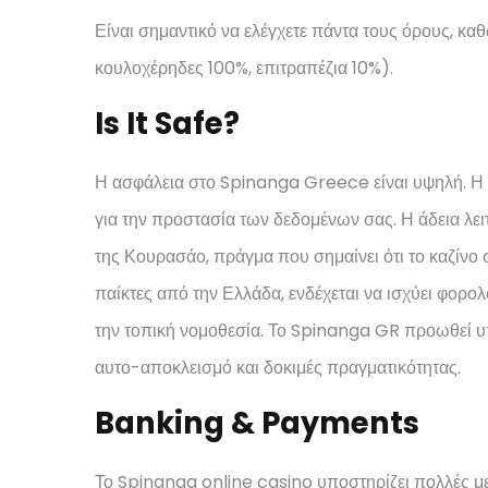
Είναι σημαντικό να ελέγχετε πάντα τους όρους, καθ
κουλοχέρηδες 100%, επιτραπέζια 10%).
Is It Safe?
Η ασφάλεια στο Spinanga Greece είναι υψηλή. Η
για την προστασία των δεδομένων σας. Η άδεια λε
της Κουρασάο, πράγμα που σημαίνει ότι το καζίνο 
παίκτες από την Ελλάδα, ενδέχεται να ισχύει φορο
την τοπική νομοθεσία. Το Spinanga GR προωθεί υπ
αυτο-αποκλεισμό και δοκιμές πραγματικότητας.
Banking & Payments
Το Spinanga online casino υποστηρίζει πολλές μ