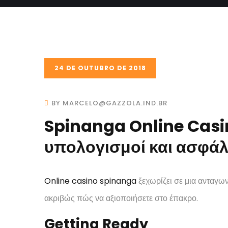
24 DE OUTUBRO DE 2018
BY MARCELO@GAZZOLA.IND.BR
Spinanga Online Casi
υπολογισμοί και ασφάλ
Online casino spinanga
ξεχωρίζει σε μια ανταγων
ακριβώς πώς να αξιοποιήσετε στο έπακρο.
Getting Ready