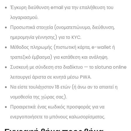
Έγκυρη διεύθυνση email για την επαλήθευση του
λογαριασμού.
Προσωπικά στοιχεία (ονοματεπώνυμο, διεύθυνση,
ημερομηνία γέννησης) για το KYC.
Μέθοδος πληρωμής (πιστωτική κάρτα, e-wallet ή
τραπεζικό έμβασμα) για κατάθεση και ανάληψη.
Συσκευή με σύνδεση στο διαδίκτυο — το slotuna online
λειτουργεί άριστα σε κινητά μέσω PWA.
Να είστε τουλάχιστον 18 ετών (ή άνω αν το απαιτεί η
νομοθεσία της χώρας σας).
Προαιρετικά: ένας κωδικός προσφοράς για να
ενεργοποιήσετε το μπόνους καλωσορίσματος.