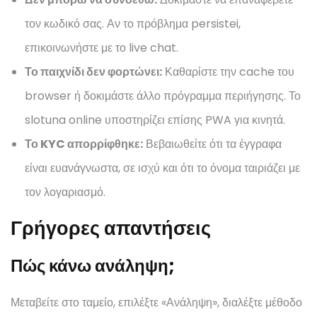
τον κωδικό σας. Αν το πρόβλημα persistei,
επικοινωνήστε με το live chat.
Το παιχνίδι δεν φορτώνει:
Καθαρίστε την cache του
browser ή δοκιμάστε άλλο πρόγραμμα περιήγησης. Το
slotuna online υποστηρίζει επίσης PWA για κινητά.
Το KYC απορρίφθηκε:
Βεβαιωθείτε ότι τα έγγραφα
είναι ευανάγνωστα, σε ισχύ και ότι το όνομα ταιριάζει με
τον λογαριασμό.
Γρήγορες απαντήσεις
Πώς κάνω ανάληψη;
Μεταβείτε στο ταμείο, επιλέξτε «Ανάληψη», διαλέξτε μέθοδο