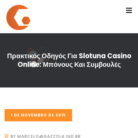
Πρακτικός Οδηγός Για Slotuna Casino
Online: Μπόνους Και Συμβουλές
1 DE NOVEMBRO DE 2015
BY MARCELO@GAZZOLA.IND.BR