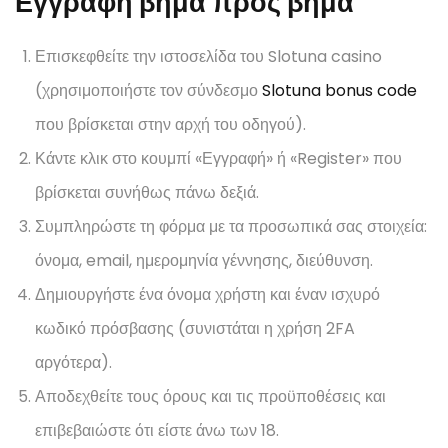
Εγγραφή βήμα προς βήμα
Επισκεφθείτε την ιστοσελίδα του Slotuna casino
(χρησιμοποιήστε τον σύνδεσμο
Slotuna bonus code
που βρίσκεται στην αρχή του οδηγού).
Κάντε κλικ στο κουμπί «Εγγραφή» ή «Register» που
βρίσκεται συνήθως πάνω δεξιά.
Συμπληρώστε τη φόρμα με τα προσωπικά σας στοιχεία:
όνομα, email, ημερομηνία γέννησης, διεύθυνση.
Δημιουργήστε ένα όνομα χρήστη και έναν ισχυρό
κωδικό πρόσβασης (συνιστάται η χρήση 2FA
αργότερα).
Αποδεχθείτε τους όρους και τις προϋποθέσεις και
επιβεβαιώστε ότι είστε άνω των 18.