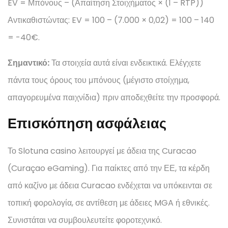
EV = Μπόνους – (Απαίτηση Στοιχήματος × (1 – RTP))
Αντικαθιστώντας: EV = 100 – (7.000 × 0,02) = 100 – 140
= -40€.
Σημαντικό:
Τα στοιχεία αυτά είναι ενδεικτικά. Ελέγχετε
πάντα τους όρους του μπόνους (μέγιστο στοίχημα,
απαγορευμένα παιχνίδια) πριν αποδεχθείτε την προσφορά.
Επισκόπηση ασφάλειας
Το Slotuna casino λειτουργεί με άδεια της Curacao
(Curaçao eGaming). Για παίκτες από την ΕΕ, τα κέρδη
από καζίνο με άδεια Curacao ενδέχεται να υπόκεινται σε
τοπική φορολογία, σε αντίθεση με άδειες MGA ή εθνικές.
Συνιστάται να συμβουλευτείτε φοροτεχνικό.