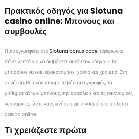
Πρακτικός οδηγός για Slotuna
casino online: Μπόνους και
συμβουλές
Πριν εγγραφείτε στο
Slotuna bonus code
, αφιερώστε
πέντε λεπτά για να διαβάσετε αυτόν τον οδηγό — θα
μπορούσε να σας εξοικονομήσει χρόνο και χρήματα. Στη
συνέχεια, θα αναλύσουμε τα βήματα εγγραφής, τα
μαθηματικά των μπόνους, την ασφάλεια και τις οικονομικές
λειτουργίες, ώστε να ξεκινήσετε με σιγουριά στο slotuna
casino online.
Τι χρειάζεστε πρώτα