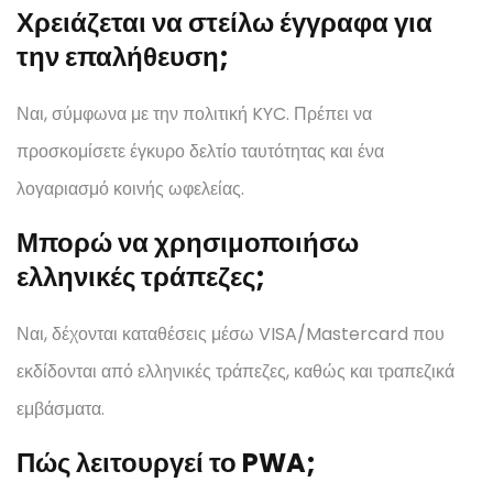
Χρειάζεται να στείλω έγγραφα για
την επαλήθευση;
Ναι, σύμφωνα με την πολιτική KYC. Πρέπει να
προσκομίσετε έγκυρο δελτίο ταυτότητας και ένα
λογαριασμό κοινής ωφελείας.
Μπορώ να χρησιμοποιήσω
ελληνικές τράπεζες;
Ναι, δέχονται καταθέσεις μέσω VISA/Mastercard που
εκδίδονται από ελληνικές τράπεζες, καθώς και τραπεζικά
εμβάσματα.
Πώς λειτουργεί το PWA;