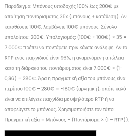
Παράδειγμα: Μπόνους υποδοχής 100% έως 200€ με
απαίτηση ποντάρισματος 35x (μπόνους + κατάθεση). Αν
καταθέσετε 100€, λαμβάνετε 100€ μπόνους. Σύνολο
υπολοίπου: 200€. Υπολογισμός: (100€ + 100€) × 35 =
7.000€ πρέπει να ποντάρετε πριν κάνετε ανάληψη. Αν το
RTP ενός παιχνιδιού είναι 96%, η αναμενόμενη απώλεια
κατά τη διάρκεια του ποντάρισματος είναι 7.000€ × (1-
0,96) = 280€. Άρα η πραγματική αξία του μπόνους είναι
περίπου 100€ – 280€ = -180€ (αρνητική), οπότε καλό
είναι να επιλέγετε παιχνίδια με υψηλότερο RTP ή να
αποφεύγετε το μπόνους. Χρησιμοποιήστε τον τύπο:
Πραγματική αξία = Μπόνους – (Ποντάρισμα × (1 – RTP)).