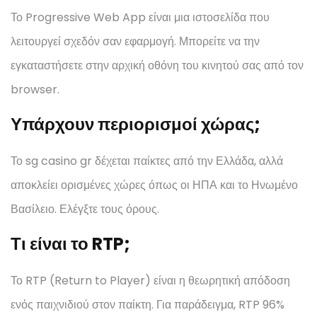
Το Progressive Web App είναι μια ιστοσελίδα που
λειτουργεί σχεδόν σαν εφαρμογή. Μπορείτε να την
εγκαταστήσετε στην αρχική οθόνη του κινητού σας από τον
browser.
Υπάρχουν περιορισμοί χώρας;
Το sg casino gr δέχεται παίκτες από την Ελλάδα, αλλά
αποκλείει ορισμένες χώρες όπως οι ΗΠΑ και το Ηνωμένο
Βασίλειο. Ελέγξτε τους όρους.
Τι είναι το RTP;
Το RTP (Return to Player) είναι η θεωρητική απόδοση
ενός παιχνιδιού στον παίκτη. Για παράδειγμα, RTP 96%