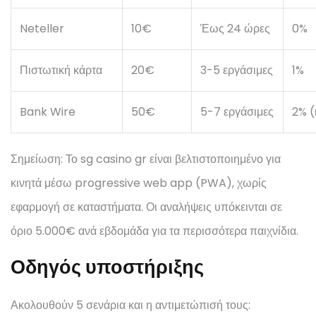
Neteller
10€
Έως 24 ώρες
0%
Πιστωτική κάρτα
20€
3-5 εργάσιμες
1%
Bank Wire
50€
5-7 εργάσιμες
2% 
Σημείωση: Το sg casino gr είναι βελτιστοποιημένο για
κινητά μέσω progressive web app (PWA), χωρίς
εφαρμογή σε καταστήματα. Οι αναλήψεις υπόκεινται σε
όριο 5.000€ ανά εβδομάδα για τα περισσότερα παιχνίδια.
Οδηγός υποστήριξης
Ακολουθούν 5 σενάρια και η αντιμετώπισή τους: