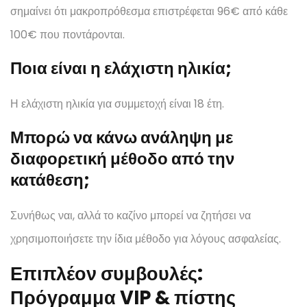
σημαίνει ότι μακροπρόθεσμα επιστρέφεται 96€ από κάθε
100€ που ποντάρονται.
Ποια είναι η ελάχιστη ηλικία;
Η ελάχιστη ηλικία για συμμετοχή είναι 18 έτη.
Μπορώ να κάνω ανάληψη με
διαφορετική μέθοδο από την
κατάθεση;
Συνήθως ναι, αλλά το καζίνο μπορεί να ζητήσει να
χρησιμοποιήσετε την ίδια μέθοδο για λόγους ασφαλείας.
Επιπλέον συμβουλές:
Πρόγραμμα VIP & πίστης