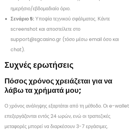
ημερήσιο/εβδομαδιαίο όριο.
Σενάριο 5:
Υποψία τεχνικού σφάλματος. Κάντε
screenshot και αποστείλετε στο
support@sgcasino.gr (τόσο μέσω email όσο και
chat).
Συχνές ερωτήσεις
Πόσος χρόνος χρειάζεται για να
λάβω τα χρήματά μου;
Ο χρόνος ανάληψης εξαρτάται από τη μέθοδο. Οι e-wallet
επεξεργάζονται εντός 24 ωρών, ενώ οι τραπεζικές
μεταφορές μπορεί να διαρκέσουν 3-7 εργάσιμες.