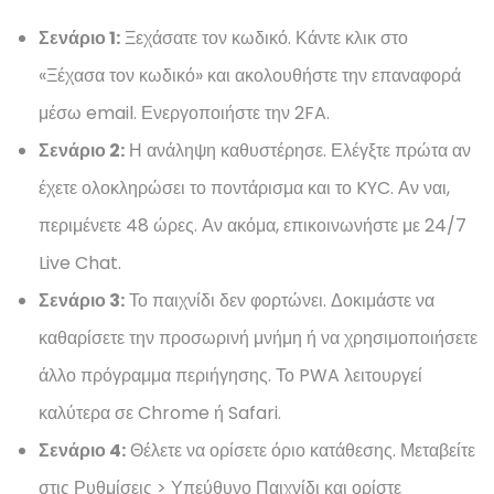
Σενάριο 1:
Ξεχάσατε τον κωδικό. Κάντε κλικ στο
«Ξέχασα τον κωδικό» και ακολουθήστε την επαναφορά
μέσω email. Ενεργοποιήστε την 2FA.
Σενάριο 2:
Η ανάληψη καθυστέρησε. Ελέγξτε πρώτα αν
έχετε ολοκληρώσει το ποντάρισμα και το KYC. Αν ναι,
περιμένετε 48 ώρες. Αν ακόμα, επικοινωνήστε με 24/7
Live Chat.
Σενάριο 3:
Το παιχνίδι δεν φορτώνει. Δοκιμάστε να
καθαρίσετε την προσωρινή μνήμη ή να χρησιμοποιήσετε
άλλο πρόγραμμα περιήγησης. Το PWA λειτουργεί
καλύτερα σε Chrome ή Safari.
Σενάριο 4:
Θέλετε να ορίσετε όριο κατάθεσης. Μεταβείτε
στις Ρυθμίσεις > Υπεύθυνο Παιχνίδι και ορίστε