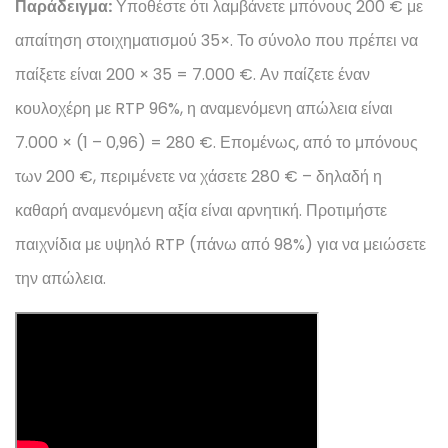
Παράδειγμα:
Υποθέστε ότι λαμβάνετε μπόνους 200 € με
απαίτηση στοιχηματισμού 35×. Το σύνολο που πρέπει να
παίξετε είναι 200 × 35 = 7.000 €. Αν παίζετε έναν
κουλοχέρη με RTP 96%, η αναμενόμενη απώλεια είναι
7.000 × (1 – 0,96) = 280 €. Επομένως, από το μπόνους
των 200 €, περιμένετε να χάσετε 280 € – δηλαδή η
καθαρή αναμενόμενη αξία είναι αρνητική. Προτιμήστε
παιχνίδια με υψηλό RTP (πάνω από 98%) για να μειώσετε
την απώλεια.