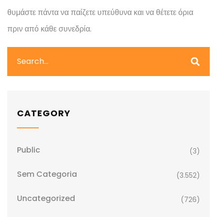
θυμάστε πάντα να παίζετε υπεύθυνα και να θέτετε όρια
πριν από κάθε συνεδρία.
CATEGORY
Public
(3)
Sem Categoria
(3.552)
Uncategorized
(726)