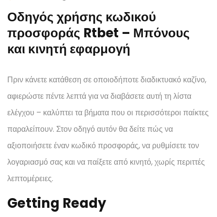
Οδηγός χρήσης κωδικού
προσφοράς Rtbet – Μπόνους
και κινητή εφαρμογή
Πριν κάνετε κατάθεση σε οποιοδήποτε διαδικτυακό καζίνο,
αφιερώστε πέντε λεπτά για να διαβάσετε αυτή τη λίστα
ελέγχου – καλύπτει τα βήματα που οι περισσότεροι παίκτες
παραλείπουν. Στον οδηγό αυτόν θα δείτε πώς να
αξιοποιήσετε έναν κωδικό προσφοράς, να ρυθμίσετε τον
λογαριασμό σας και να παίξετε από κινητό, χωρίς περιττές
λεπτομέρειες.
Getting Ready