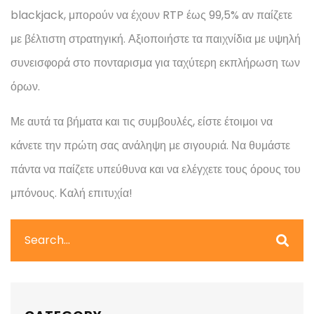
blackjack, μπορούν να έχουν RTP έως 99,5% αν παίζετε
με βέλτιστη στρατηγική. Αξιοποιήστε τα παιχνίδια με υψηλή
συνεισφορά στο πονταρισμα για ταχύτερη εκπλήρωση των
όρων.
Με αυτά τα βήματα και τις συμβουλές, είστε έτοιμοι να
κάνετε την πρώτη σας ανάληψη με σιγουριά. Να θυμάστε
πάντα να παίζετε υπεύθυνα και να ελέγχετε τους όρους του
μπόνους. Καλή επιτυχία!