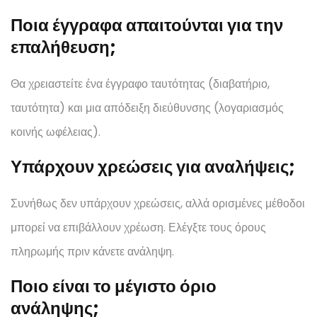
Ποια έγγραφα απαιτούνται για την
επαλήθευση;
Θα χρειαστείτε ένα έγγραφο ταυτότητας (διαβατήριο,
ταυτότητα) και μια απόδειξη διεύθυνσης (λογαριασμός
κοινής ωφέλειας).
Υπάρχουν χρεώσεις για αναλήψεις;
Συνήθως δεν υπάρχουν χρεώσεις, αλλά ορισμένες μέθοδοι
μπορεί να επιβάλλουν χρέωση. Ελέγξτε τους όρους
πληρωμής πριν κάνετε ανάληψη.
Ποιο είναι το μέγιστο όριο
ανάληψης;