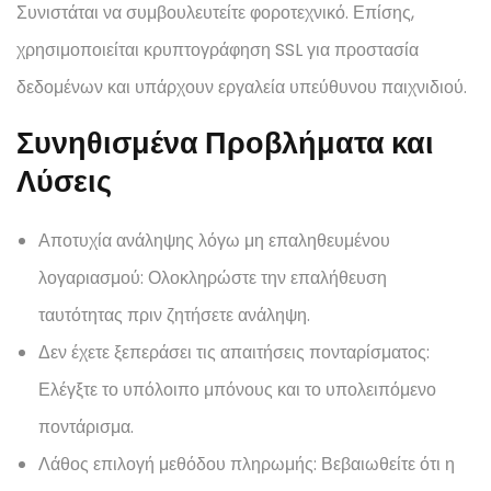
Συνιστάται να συμβουλευτείτε φοροτεχνικό. Επίσης,
χρησιμοποιείται κρυπτογράφηση SSL για προστασία
δεδομένων και υπάρχουν εργαλεία υπεύθυνου παιχνιδιού.
Συνηθισμένα Προβλήματα και
Λύσεις
Αποτυχία ανάληψης λόγω μη επαληθευμένου
λογαριασμού: Ολοκληρώστε την επαλήθευση
ταυτότητας πριν ζητήσετε ανάληψη.
Δεν έχετε ξεπεράσει τις απαιτήσεις πονταρίσματος:
Ελέγξτε το υπόλοιπο μπόνους και το υπολειπόμενο
ποντάρισμα.
Λάθος επιλογή μεθόδου πληρωμής: Βεβαιωθείτε ότι η