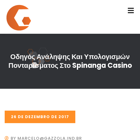
Οδηγός Ανάληψης Και Υπολογισμών
Πονταρίσματος Στο Spinanga Casino
26 DE DEZEMBRO DE 2017
BY MARCELO@GAZZOLA.IND.BR